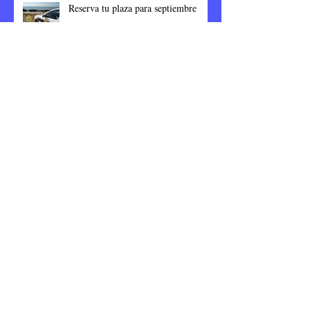
Reserva tu plaza para septiembre
Ayuntamiento de Tibi
Archivo
septiembre de 2023
(8)
8 entradas
junio de 2023
(1)
1 entrada
enero de 2023
(77)
77 entradas
noviembre de 2022
(23)
23 entradas
octubre de 2022
(4)
4 entradas
septiembre de 2022
(19)
19 entradas