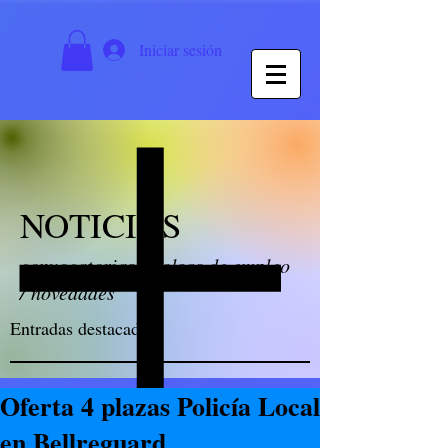
Iniciar sesión
NOTICIAS
convocatorias / bolsas de empleo
/ novedades
Entradas destacadas
Oferta 4 plazas Policía Local
en Bellreguard