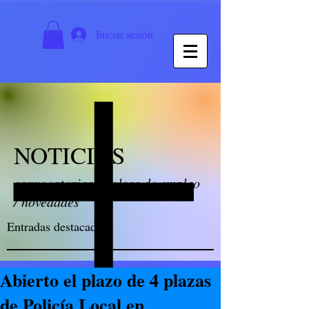
Iniciar sesión
NOTICIAS
convocatorias / bolsas de empleo
/ novedades
Entradas destacadas
Abierto el plazo de 4 plazas
de Policía Local en