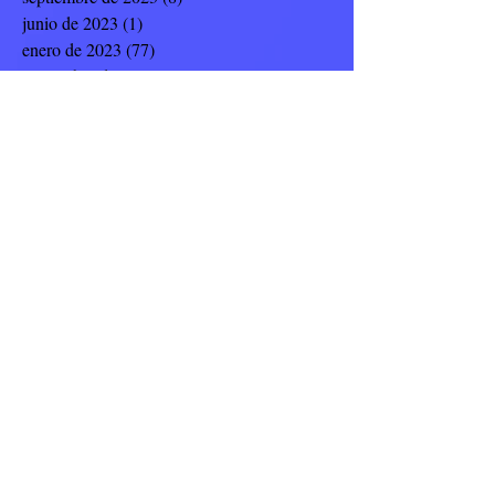
junio de 2023
(1)
1 entrada
enero de 2023
(77)
77 entradas
noviembre de 2022
(23)
23 entradas
octubre de 2022
(4)
4 entradas
septiembre de 2022
(19)
19 entradas
julio de 2022
(8)
8 entradas
junio de 2022
(9)
9 entradas
mayo de 2022
(12)
12 entradas
abril de 2022
(5)
5 entradas
marzo de 2022
(14)
14 entradas
febrero de 2022
(17)
17 entradas
enero de 2022
(8)
8 entradas
noviembre de 2021
(10)
10 entradas
octubre de 2021
(5)
5 entradas
septiembre de 2021
(42)
42 entradas
mayo de 2021
(2)
2 entradas
abril de 2021
(11)
11 entradas
enero de 2021
(6)
6 entradas