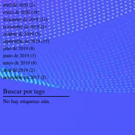
abril de 2020
(2)
2 entradas
enero de 2020
(28)
28 entradas
diciembre de 2019
(33)
33 entradas
noviembre de 2019
(2)
2 entradas
octubre de 2019
(5)
5 entradas
septiembre de 2019
(15)
15 entradas
julio de 2019
(8)
8 entradas
junio de 2019
(3)
3 entradas
mayo de 2019
(8)
8 entradas
abril de 2019
(2)
2 entradas
noviembre de 2017
(2)
2 entradas
Buscar por tags
No hay etiquetas aún.