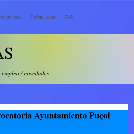
acion local
Policía Local
GVA
AS
e empleo / novedades
vocatoria Ayuntamiento Puçol