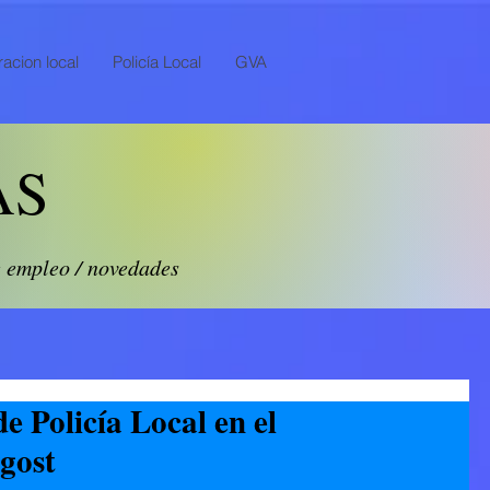
acion local
Policía Local
GVA
AS
e empleo / novedades
e Policía Local en el
gost