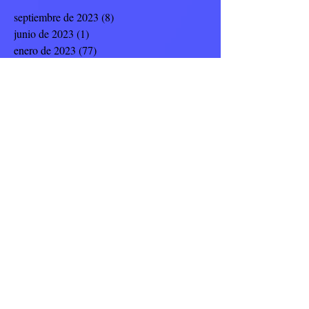
septiembre de 2023
(8)
8 entradas
junio de 2023
(1)
1 entrada
enero de 2023
(77)
77 entradas
noviembre de 2022
(23)
23 entradas
octubre de 2022
(4)
4 entradas
septiembre de 2022
(19)
19 entradas
julio de 2022
(8)
8 entradas
junio de 2022
(9)
9 entradas
mayo de 2022
(12)
12 entradas
abril de 2022
(5)
5 entradas
marzo de 2022
(14)
14 entradas
febrero de 2022
(17)
17 entradas
enero de 2022
(8)
8 entradas
noviembre de 2021
(10)
10 entradas
octubre de 2021
(5)
5 entradas
septiembre de 2021
(42)
42 entradas
mayo de 2021
(2)
2 entradas
abril de 2021
(11)
11 entradas