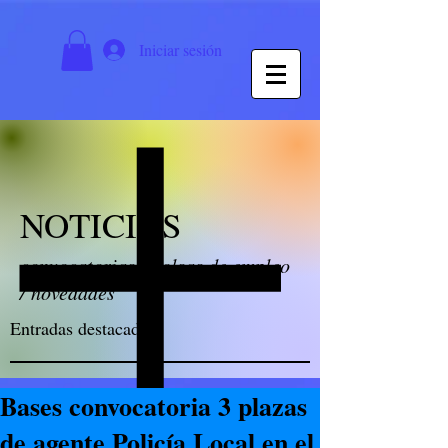
Iniciar sesión
NOTICIAS
convocatorias / bolsas de empleo
/ novedades
Entradas destacadas
Bases convocatoria 3 plazas
de agente Policía Local en el