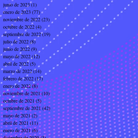
junio de 2023
(1)
1 entrada
enero de 2023
(77)
77 entradas
noviembre de 2022
(23)
23 entradas
octubre de 2022
(4)
4 entradas
septiembre de 2022
(19)
19 entradas
julio de 2022
(8)
8 entradas
junio de 2022
(9)
9 entradas
mayo de 2022
(12)
12 entradas
abril de 2022
(5)
5 entradas
marzo de 2022
(14)
14 entradas
febrero de 2022
(17)
17 entradas
enero de 2022
(8)
8 entradas
noviembre de 2021
(10)
10 entradas
octubre de 2021
(5)
5 entradas
septiembre de 2021
(42)
42 entradas
mayo de 2021
(2)
2 entradas
abril de 2021
(11)
11 entradas
enero de 2021
(6)
6 entradas
diciembre de 2020
(3)
3 entradas