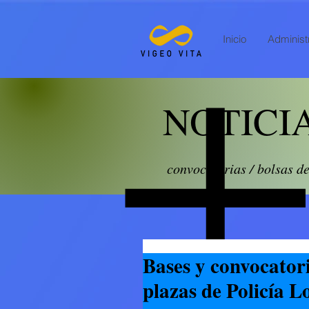
Inicio
Administr
NOTICI
convocatorias / bolsas d
Bases y convocatori
plazas de Policía L