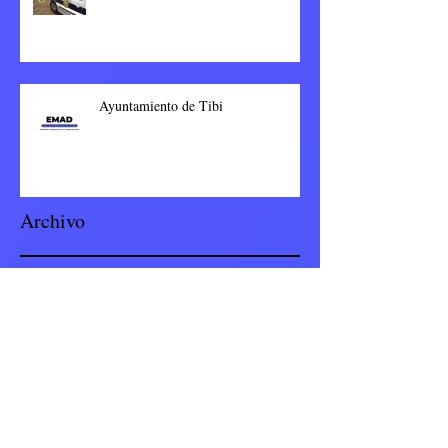
Ayuntamiento de Tibi
Archivo
septiembre de 2023
(8)
8 entradas
junio de 2023
(1)
1 entrada
enero de 2023
(77)
77 entradas
noviembre de 2022
(23)
23 entradas
octubre de 2022
(4)
4 entradas
septiembre de 2022
(19)
19 entradas
julio de 2022
(8)
8 entradas