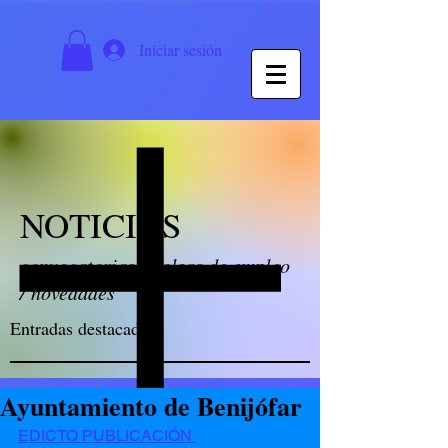
Iniciar sesión
NOTICIAS
convocatorias / bolsas de empleo
/ novedades
Entradas destacadas
Ayuntamiento de Benijófar
EDICTO PUBLICACIÓN 