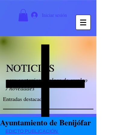
Iniciar sesión
NOTICIAS
convocatorias / bolsas de empleo
/ novedades
Entradas destacadas
Ayuntamiento de Benijófar
EDICTO PUBLICACIÓN 