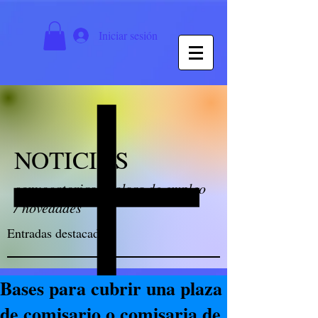
Iniciar sesión
NOTICIAS
convocatorias / bolsas de empleo
/ novedades
Entradas destacadas
Bases para cubrir una plaza
de comisario o comisaria de