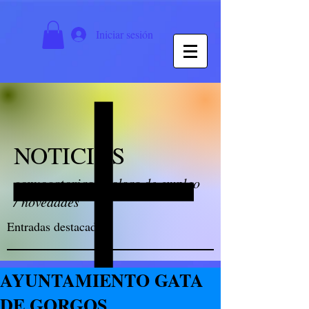
Iniciar sesión
NOTICIAS
convocatorias / bolsas de empleo
/ novedades
Entradas destacadas
AYUNTAMIENTO GATA
DE GORGOS