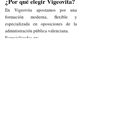
¿Por qué elegir Vigeovita?
En Vigeovita apostamos por una
formación moderna, flexible y
especializada en oposiciones de la
administración pública valenciana.
Especializados en:
Oposiciones Auxiliar Administrativo
GVA
Oposiciones Subalternos Comunidad
Valenciana
Empleo público Generalitat Valenciana
Oposiciones administración pública
valenciana 2026
Empieza hoy tu
preparación
Si buscas una academia online