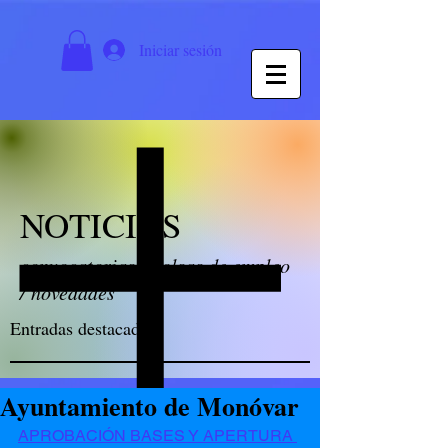
Iniciar sesión
NOTICIAS
convocatorias / bolsas de empleo
/ novedades
Entradas destacadas
Ayuntamiento de Monóvar
APROBACIÓN BASES Y APERTURA 