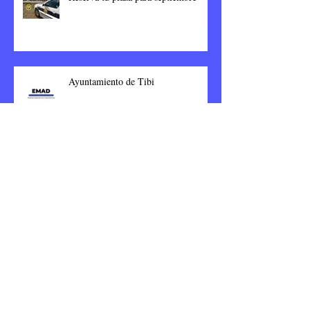
Ayuntamiento de Tibi
Archivo
septiembre de 2023
(8)
8 entradas
junio de 2023
(1)
1 entrada
enero de 2023
(77)
77 entradas
noviembre de 2022
(23)
23 entradas
octubre de 2022
(4)
4 entradas
septiembre de 2022
(19)
19 entradas
julio de 2022
(8)
8 entradas