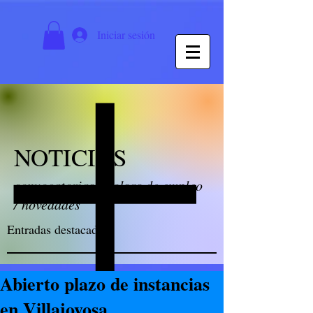
Iniciar sesión
NOTICIAS
convocatorias / bolsas de empleo
/ novedades
Entradas destacadas
Abierto plazo de instancias
en Villajoyosa