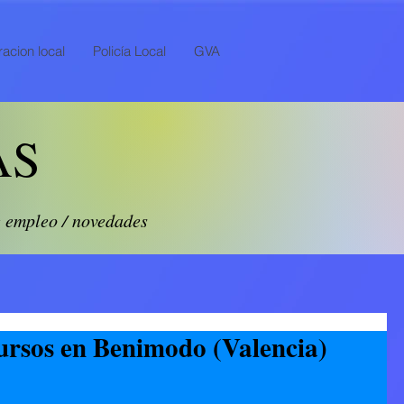
acion local
Policía Local
GVA
AS
e empleo / novedades
ursos en Benimodo (Valencia)