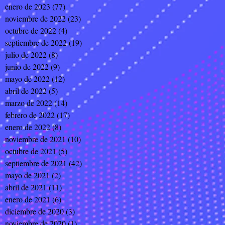
enero de 2023
(77)
77 entradas
noviembre de 2022
(23)
23 entradas
octubre de 2022
(4)
4 entradas
septiembre de 2022
(19)
19 entradas
julio de 2022
(8)
8 entradas
junio de 2022
(9)
9 entradas
mayo de 2022
(12)
12 entradas
abril de 2022
(5)
5 entradas
marzo de 2022
(14)
14 entradas
febrero de 2022
(17)
17 entradas
enero de 2022
(8)
8 entradas
noviembre de 2021
(10)
10 entradas
octubre de 2021
(5)
5 entradas
septiembre de 2021
(42)
42 entradas
mayo de 2021
(2)
2 entradas
abril de 2021
(11)
11 entradas
enero de 2021
(6)
6 entradas
diciembre de 2020
(3)
3 entradas
noviembre de 2020
(1)
1 entrada