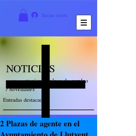
Iniciar sesión
NOTICIAS
convocatorias / bolsas de empleo
/ novedades
Entradas destacadas
2 Plazas de agente en el
Ayuntamiento de Llutxent