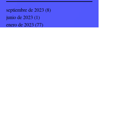
septiembre de 2023
(8)
8 entradas
junio de 2023
(1)
1 entrada
enero de 2023
(77)
77 entradas
noviembre de 2022
(23)
23 entradas
octubre de 2022
(4)
4 entradas
septiembre de 2022
(19)
19 entradas
julio de 2022
(8)
8 entradas
junio de 2022
(9)
9 entradas
mayo de 2022
(12)
12 entradas
abril de 2022
(5)
5 entradas
marzo de 2022
(14)
14 entradas
febrero de 2022
(17)
17 entradas
enero de 2022
(8)
8 entradas
noviembre de 2021
(10)
10 entradas
octubre de 2021
(5)
5 entradas
septiembre de 2021
(42)
42 entradas
mayo de 2021
(2)
2 entradas
abril de 2021
(11)
11 entradas