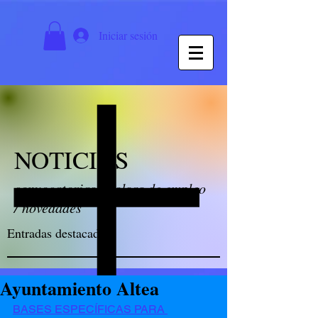
Iniciar sesión
NOTICIAS
convocatorias / bolsas de empleo
/ novedades
Entradas destacadas
Ayuntamiento Altea
BASES ESPECÍFICAS PARA 