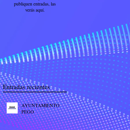
publiquen entradas, las
verás aquí.
Entradas recientes
AYUNTAMIENTO
PEGO