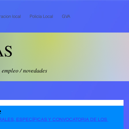
acion local
Policía Local
GVA
AS
e empleo / novedades
e
LES, ESPECÍFICAS Y CONVOCATORIA DE LOS 