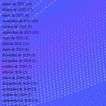
marzo de 2022
(14)
14 entradas
febrero de 2022
(17)
17 entradas
enero de 2022
(8)
8 entradas
noviembre de 2021
(10)
10 entradas
octubre de 2021
(5)
5 entradas
septiembre de 2021
(42)
42 entradas
mayo de 2021
(2)
2 entradas
abril de 2021
(11)
11 entradas
enero de 2021
(6)
6 entradas
diciembre de 2020
(3)
3 entradas
noviembre de 2020
(1)
1 entrada
octubre de 2020
(1)
1 entrada
abril de 2020
(2)
2 entradas
enero de 2020
(28)
28 entradas
diciembre de 2019
(33)
33 entradas
noviembre de 2019
(2)
2 entradas
octubre de 2019
(5)
5 entradas
septiembre de 2019
(15)
15 entradas
julio de 2019
(8)
8 entradas