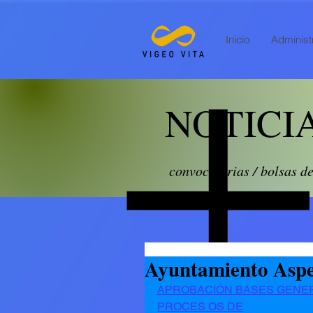
Inicio
Administr
NOTICI
convocatorias / bolsas d
Ayuntamiento Asp
APROBACIÓN BASES GENERA
PROCES OS DE