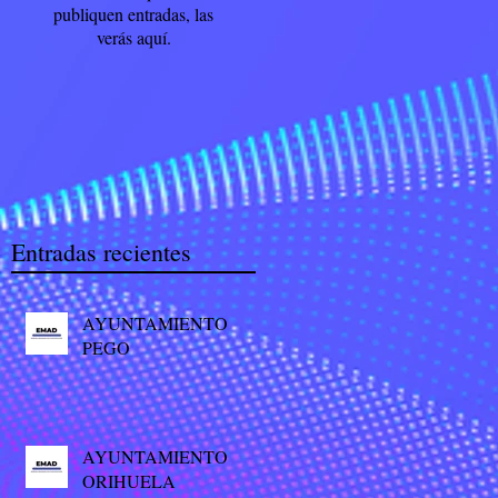
publiquen entradas, las
verás aquí.
Entradas recientes
AYUNTAMIENTO
PEGO
AYUNTAMIENTO
ORIHUELA