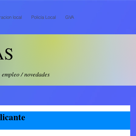
acion local
Policía Local
GVA
AS
e empleo / novedades
licante