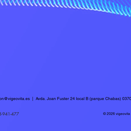
ion@vigeovita.es
| Avda. Joan Fuster 24 local B (parque Chabas) 0370
3-941-477
© 2026 vigeovita