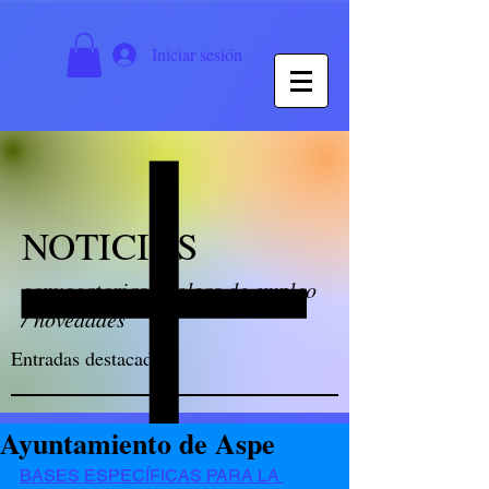
Iniciar sesión
NOTICIAS
convocatorias / bolsas de empleo
/ novedades
Entradas destacadas
Ayuntamiento de Aspe
BASES ESPECÍFICAS PARA LA 