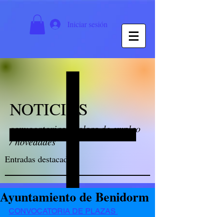
Iniciar sesión
NOTICIAS
convocatorias / bolsas de empleo
/ novedades
Entradas destacadas
Ayuntamiento de Benidorm
CONVOCATORIA DE PLAZAS 