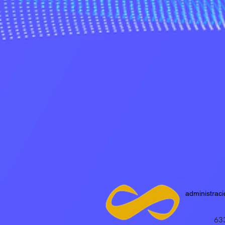
administrac
63