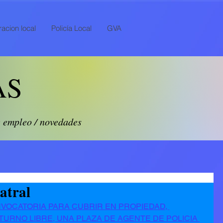
acion local
Policía Local
GVA
AS
e empleo / novedades
atral
NVOCATORIA PARA CUBRIR EN PROPIEDAD, 
TURNO LIBRE, UNA PLAZA DE AGENTE DE POLICIA 