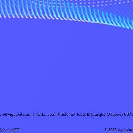
ion@vigeovita.es
| Avda. Joan Fuster 24 local B (parque Chabas) 0370
3-941-477
© 2026 vigeovita