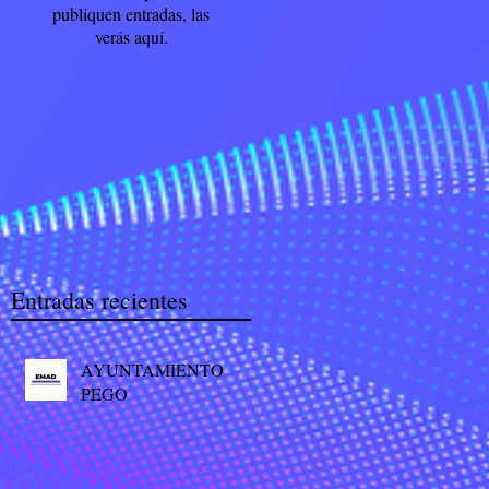
publiquen entradas, las
verás aquí.
Entradas recientes
AYUNTAMIENTO
PEGO