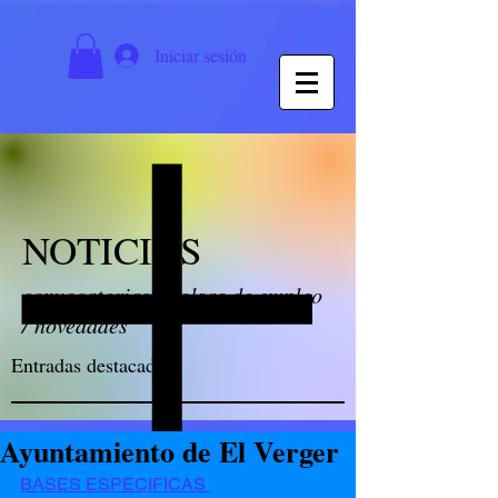
Iniciar sesión
NOTICIAS
convocatorias / bolsas de empleo
/ novedades
Entradas destacadas
Ayuntamiento de El Verger
BASES ESPECIFICAS 