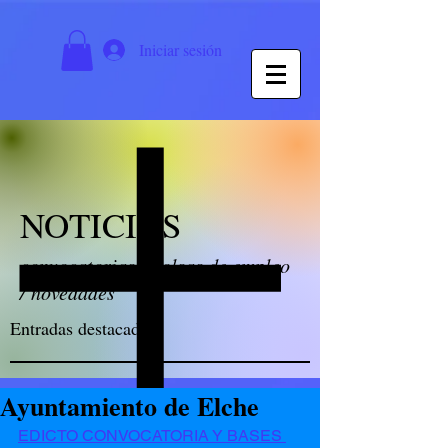
Iniciar sesión
NOTICIAS
convocatorias / bolsas de empleo
/ novedades
Entradas destacadas
Ayuntamiento de Elche
EDICTO CONVOCATORIA Y BASES 