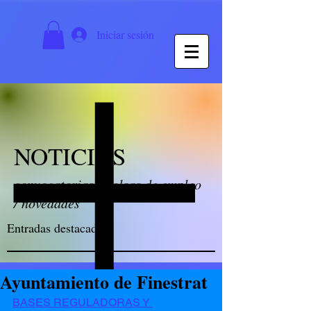
Iniciar sesión
NOTICIAS
convocatorias / bolsas de empleo
/ novedades
Entradas destacadas
Ayuntamiento de Finestrat
BASES REGULADORAS Y 