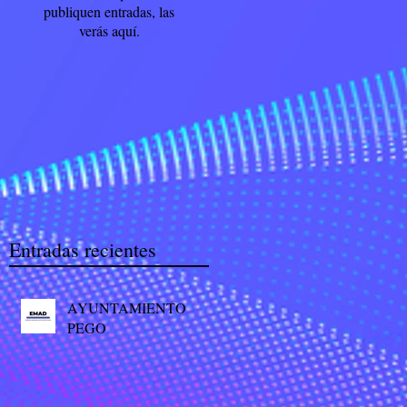
publiquen entradas, las
verás aquí.
Entradas recientes
AYUNTAMIENTO
PEGO