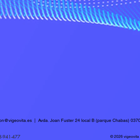
ion@vigeovita.es
| Avda. Joan Fuster 24 local B (parque Chabas) 0370
3-941-477
© 2026 vigeovita