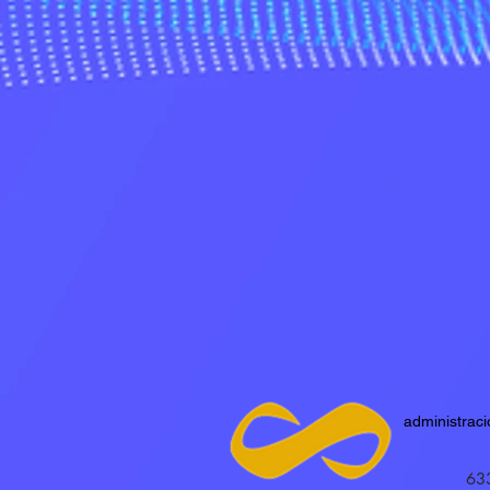
administrac
63