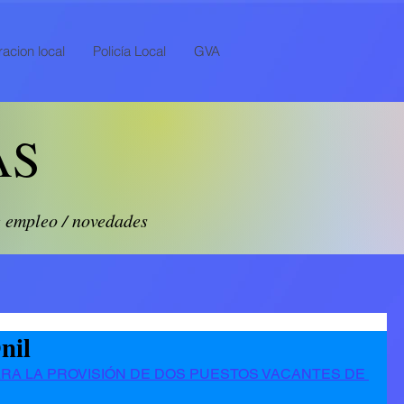
acion local
Policía Local
GVA
AS
e empleo / novedades
nil
RA LA PROVISIÓN DE DOS PUESTOS VACANTES DE 