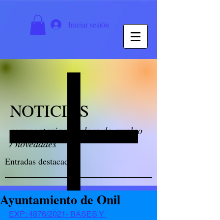
Iniciar sesión
NOTICIAS
convocatorias / bolsas de empleo
/ novedades
Entradas destacadas
Ayuntamiento de Onil
EXP: 4876/2021- BASES Y 