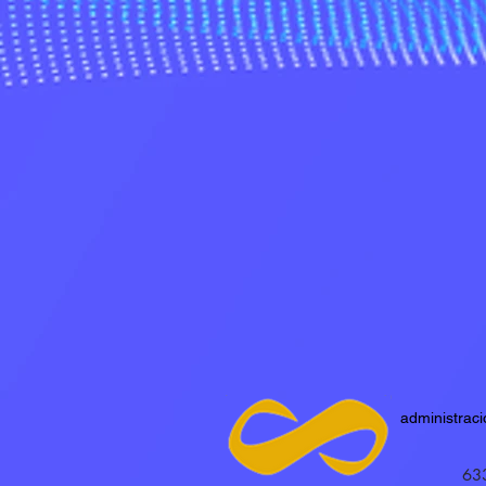
administrac
63