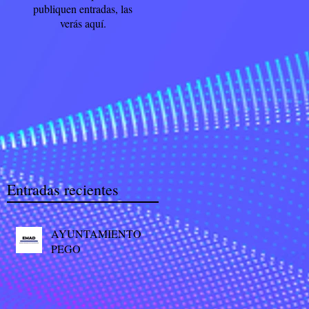
publiquen entradas, las
verás aquí.
Entradas recientes
AYUNTAMIENTO
PEGO