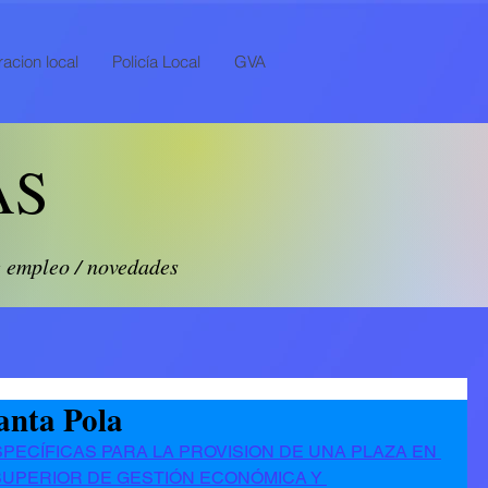
acion local
Policía Local
GVA
AS
e empleo / novedades
anta Pola
PECÍFICAS PARA LA PROVISION DE UNA PLAZA EN 
 SUPERIOR DE GESTIÓN ECONÓMICA Y 