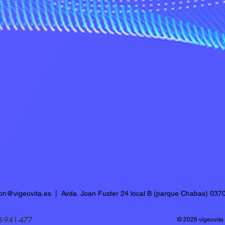
ion@vigeovita.es
| Avda. Joan Fuster 24 local B (parque Chabas) 0370
3-941-477
© 2026 vigeovita