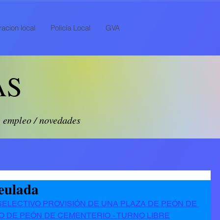
acion local
Policía Local
GVA
AS
e empleo / novedades
eulada
LECTIVO PROVISIÓN DE UNA PLAZA DE PEÓN DE 
TO DE PEÓN DE CEMENTERIO - TURNO LIBRE