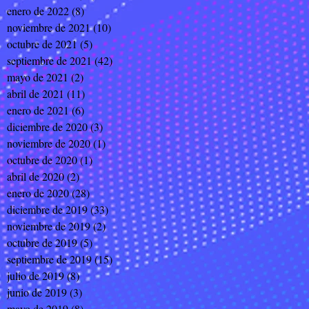
enero de 2022
(8)
8 entradas
noviembre de 2021
(10)
10 entradas
octubre de 2021
(5)
5 entradas
septiembre de 2021
(42)
42 entradas
mayo de 2021
(2)
2 entradas
abril de 2021
(11)
11 entradas
enero de 2021
(6)
6 entradas
diciembre de 2020
(3)
3 entradas
noviembre de 2020
(1)
1 entrada
octubre de 2020
(1)
1 entrada
abril de 2020
(2)
2 entradas
enero de 2020
(28)
28 entradas
diciembre de 2019
(33)
33 entradas
noviembre de 2019
(2)
2 entradas
octubre de 2019
(5)
5 entradas
septiembre de 2019
(15)
15 entradas
julio de 2019
(8)
8 entradas
junio de 2019
(3)
3 entradas
mayo de 2019
(8)
8 entradas