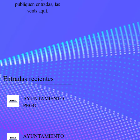
publiquen entradas, las
verás aquí.
Entradas recientes
AYUNTAMIENTO
PEGO
AYUNTAMIENTO