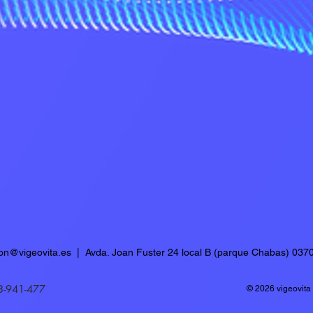
ion@vigeovita.es
| Avda. Joan Fuster 24 local B (parque Chabas) 0370
3-941-477
© 2026 vigeovita