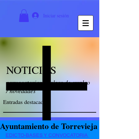
Iniciar sesión
NOTICIAS
convocatorias / bolsas de empleo
/ novedades
Entradas destacadas
Ayuntamiento de Torrevieja
EDICTO-BASES Y CONVOCATORIA 